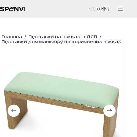
Перейти
до
0.00
₴
Кошик
вмісту
Головна
/
Підставки на ніжках із ДСП
/
Підставки для манікюру на коричневих ніжках