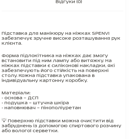
Відгуки (0)
Підставка для манікюру на ніжках SPENVI
забезпечує зручне високе розташування рук
клієнта.
Форма підлокітника на ніжках дає змогу
встановити під ним лампу або витяжку. На
ніжках підставки є силіконові накладки, які
забезпечують його стійкість на поверхні
столу. Кожна підставка упакована в
індивідуальну картонну коробку.
Матеріали:
• основа — ДСП
• подушка — штучна шкіра
• наповнювач — пінополіуретан
💡 Поверхню підставки можна очистити від
забруднень із допомогою спиртового розчину
або вологої серветки.