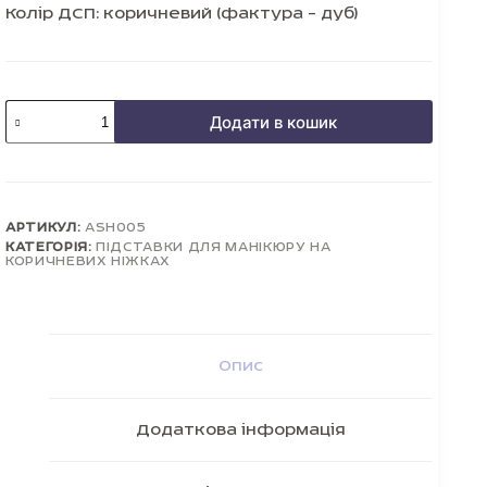
Колір ДСП: коричневий (фактура – дуб)
Підставка
Додати в кошик
для
манікюру
на
коричневих
ніжках
MINT
кількість
АРТИКУЛ:
ASH005
КАТЕГОРІЯ:
ПІДСТАВКИ ДЛЯ МАНІКЮРУ НА
КОРИЧНЕВИХ НІЖКАХ
Опис
Додаткова інформація