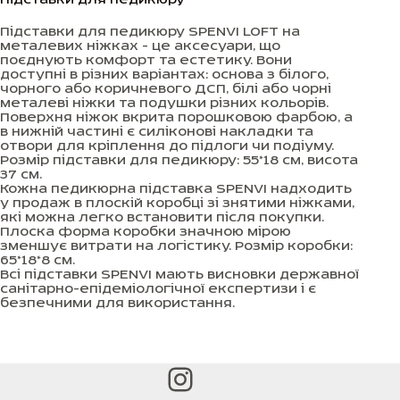
Підставки для педикюру SPENVI LOFT на
металевих ніжках - це аксесуари, що
поєднують комфорт та естетику. Вони
доступні в різних варіантах: основа з білого,
чорного або коричневого ДСП, білі або чорні
металеві ніжки та подушки різних кольорів.
Поверхня ніжок вкрита порошковою фарбою, а
в нижній частині є силіконові накладки та
отвори для кріплення до підлоги чи подіуму.
Розмір підставки для педикюру: 55*18 см, висота
37 см.
Кожна педикюрна підставка SPENVI надходить
у продаж в плоскій коробці зі знятими ніжками,
які можна легко встановити після покупки.
Плоска форма коробки значною мірою
зменшує витрати на логістику. Розмір коробки:
65*18*8 см.
Всі підставки SPENVI мають висновки державної
санітарно-епідеміологічної експертизи і є
безпечними для використання.
Instagram