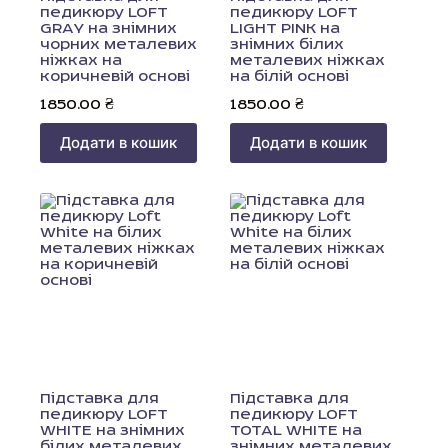
педикюру LOFT
педикюру LOFT
GRAY на знімних
LIGHT PINK на
чорних металевих
знімних білих
ніжках на
металевих ніжках
коричневій основі
на білій основі
1850.00
₴
1850.00
₴
Додати в кошик
Додати в кошик
Підставка для
Підставка для
педикюру LOFT
педикюру LOFT
WHITE на знімних
TOTAL WHITE на
білих металевих
знімних металевих