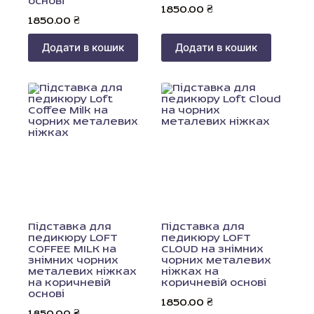
основі
1850.00
₴
1850.00
₴
Додати в кошик
Додати в кошик
Підставка для
Підставка для
педикюру LOFT
педикюру LOFT
COFFEE MILK на
СLOUD на знімних
знімних чорних
чорних металевих
металевих ніжках
ніжках на
на коричневій
коричневій основі
основі
1850.00
₴