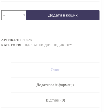
Підставка
Додати в кошик
для
педикюру
LOFT
СLOUD
на
знімних
АРТИКУЛ:
LSL025
чорних
КАТЕГОРІЯ:
ПІДСТАВКИ ДЛЯ ПЕДИКЮРУ
металевих
ніжках
на
коричневій
основі
кількість
Опис
Додаткова інформація
Відгуки (0)