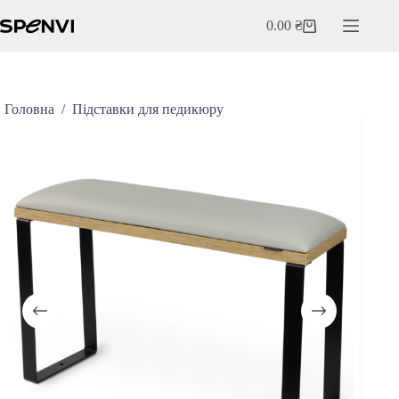
Перейти
до
0.00
₴
Кошик
вмісту
Головна
/
Підставки для педикюру