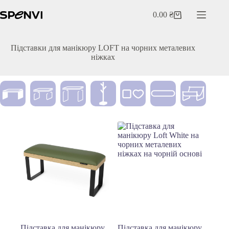
Перейти
до
0.00
₴
Кошик
вмісту
Підставки для манікюру LOFT на чорних металевих
ніжках
Підставка для манікюру
Підставка для манікюру