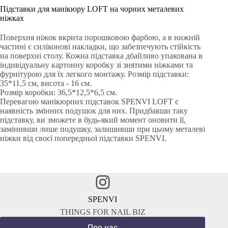
Підставки для манікюру LOFT на чорних металевих
ніжках
Поверхня ніжок вкрита порошковою фарбою, а в нижній
частині є силіконові накладки, що забезпечують стійкість
на поверхні столу. Кожна підставка дбайливо упакована в
індивідуальну картонну коробку зі знятими ніжками та
фурнітурою для їх легкого монтажу. Розмір підставки:
35*11,5 см, висота - 16 см.
Розмір коробки: 36,5*12,5*6,5 см.
Перевагою манікюрних підставок SPENVI LOFT є
наявність змінних подушок для них. Придбавши таку
підставку, ви зможете в будь-який момент оновити її,
замінивши лише подушку, залишивши при цьому металеві
ніжки від своєї попередньої підставки SPENVI.
Instagram
SPENVI
THINGS FOR NAIL BIZ
Про нас