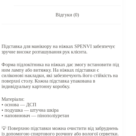
Відгуки (0)
Підставка для манікюру на ніжках SPENVI забезпечує
зручне високе розташування рук клієнта.
Форма підлокітника на ніжках дає змогу встановити під
ним лампу або витяжку. На ніжках підставки є
силіконові накладки, які забезпечують його стійкість на
поверхні столу. Кожна підставка упакована в
індивідуальну картонну коробку.
Матеріали:
• основа — ДСП
• подушка — штучна шкіра
• наповнювач — пінополіуретан
💡 Поверхню підставки можна очистити від забруднень
із допомогою спиртового розчину або вологої серветки.