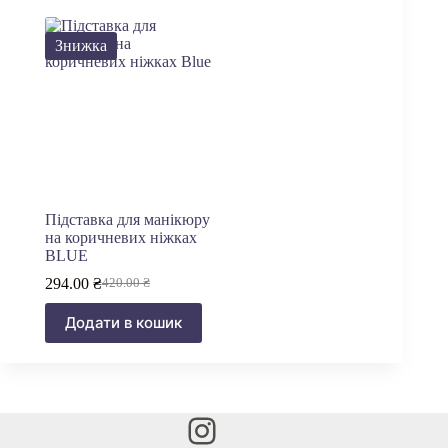
Знижка
Підставка для манікюру
на коричневих ніжках
BLUE
294.00
₴
420.00
₴
Оригінальна
Поточна
ціна:
ціна:
Додати в кошик
420.00 ₴.
294.00 ₴.
Instagram