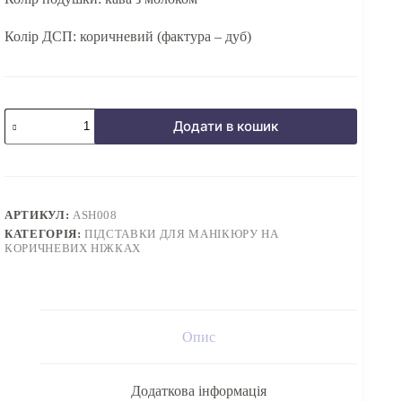
Колір ДСП: коричневий (фактура – дуб)
Підставка
Додати в кошик
для
манікюру
на
коричневих
ніжках
COFFEE
АРТИКУЛ:
ASH008
MILK
КАТЕГОРІЯ:
ПІДСТАВКИ ДЛЯ МАНІКЮРУ НА
кількість
КОРИЧНЕВИХ НІЖКАХ
Опис
Додаткова інформація