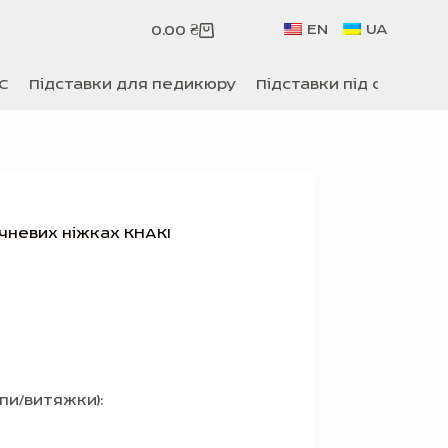
EN
UA
0.00
₴
Кошик
C
Підставки для педикюру
Підставки під сумки
чневих ніжках KHAKI
пи/витяжки):