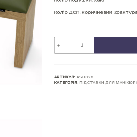
Колір подушки: хакі
Колір ДСП: коричневий (фактура
Підставка
для
манікюру
на
коричневих
ніжках
KHAKI
кількість
АРТИКУЛ:
ASH026
КАТЕГОРІЯ:
ПІДСТАВКИ ДЛЯ МАНІКЮР