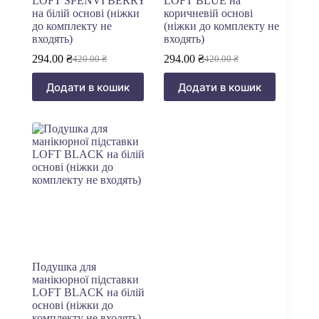
LOFT SPENVI BERRY
LOFT BLUE на
на білій основі (ніжки
коричневій основі
до комплекту не
(ніжки до комплекту не
входять)
входять)
294.00
₴
294.00
₴
420.00
₴
420.00
₴
Оригінальна
Поточна
Оригінальна
Поточна
ціна:
ціна:
ціна:
ціна:
Додати в кошик
Додати в кошик
420.00 ₴.
294.00 ₴.
420.00 ₴.
294.00 ₴.
Подушка для
манікюрної підставки
LOFT BLACK на білій
основі (ніжки до
комплекту не входять)