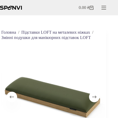
Перейти
до
0.00
₴
Кошик
вмісту
Головна
/
Підставки LOFT на металевих ніжках
/
Змінні подушки для манікюрних підставок LOFT