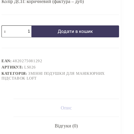
Колір ДСП: коричневий (фактура – дуб)
Подушка
Додати в кошик
для
манікюрної
підставки
LOFT
SPENVI
KHAKI
EAN:
4820275081292
на
АРТИКУЛ:
LS026
коричневій
основі
КАТЕГОРІЯ:
ЗМІННІ ПОДУШКИ ДЛЯ МАНІКЮРНИХ
(ніжки
ПІДСТАВОК LOFT
до
комплекту
не
входять)
кількість
Опис
Відгуки (0)