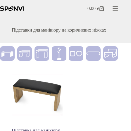
Перейти
до
0.00
₴
Кошик
вмісту
Підставки для манікюру на коричневих ніжках
Підставка для манікюру