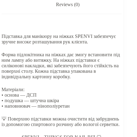
Reviews (0)
Підставка для манікюру на ніжках SPENVI забезпечує
зручне високе розташування рук клієнта.
Форма підлокітника на ніжках дає змогу встановити під
ним лампу або витяжку. На ніжках підставки є
силіконові накладки, які забезпечують його стійкість на
поверхні столу. Кожна підставка упакована в
індивідуальну картонну коробку.
Матеріали:
• основа — ДСП
• подушка — штучна шкіра
• наповнювач — пінополіуретан
💡 Поверхню підставки можна очистити від забруднень
із допомогою спиртового розчину або вологої серветки.