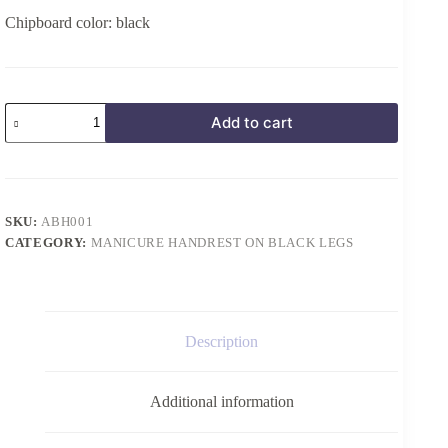
Chipboard color: black
Підставка
Add to cart
для
манікюру
на
чорних
ніжках
BLACK
SKU:
ABH001
quantity
CATEGORY:
MANICURE HANDREST ON BLACK LEGS
Description
Additional information