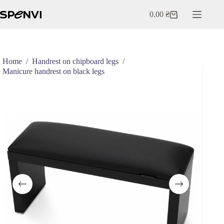
Skip
to
0.00
₴
Shopping
content
cart
Home
/
Handrest on chipboard legs
/
Manicure handrest on black legs